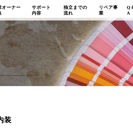
業オーナー
サポート
独立までの
リペア事
Q
集
内容
流れ
業
A
車内装