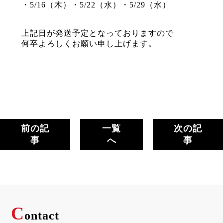
・5/16（木）・5/22（水）・5/29（水）
上記日が発送予定となっておりますので
何卒よろしくお願い申し上げます。
前の記
一覧
次の記
事
へ
事
C
ontact